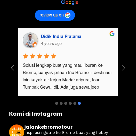
review us on
Didik Indra Pratama
4 years ago
uk 
Solusi lengkap buat yang mau liburan ke 
Bromo, banyak pilihan trip Bromo + destinasi 
lain kayak air terjun Madakaripura, tour 
Tumpak Sewu, dll. Ada juga sewa jeep 
kan 
Bromo dari Malang
ati 
Kami di Instagram
jalankebromotour
Inspirasi ngetrip ke Bromo buat yang hobby