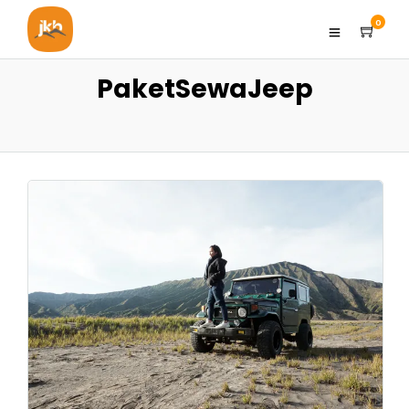
0
PaketSewaJeep