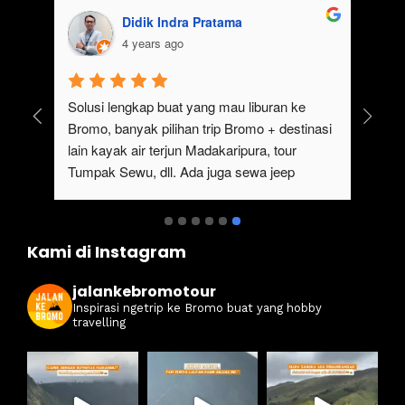
Didik Indra Pratama
4 years ago
uk 
Solusi lengkap buat yang mau liburan ke 
Bromo, banyak pilihan trip Bromo + destinasi 
lain kayak air terjun Madakaripura, tour 
Tumpak Sewu, dll. Ada juga sewa jeep 
kan 
Bromo dari Malang
ati 
Kami di Instagram
jalankebromotour
Inspirasi ngetrip ke Bromo buat yang hobby
travelling