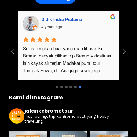
Didik Indra Pratama
4 years ago
uk 
Solusi lengkap buat yang mau liburan ke 
Bromo, banyak pilihan trip Bromo + destinasi 
lain kayak air terjun Madakaripura, tour 
Tumpak Sewu, dll. Ada juga sewa jeep 
kan 
Bromo dari Malang
ati 
Kami di Instagram
jalankebromotour
Inspirasi ngetrip ke Bromo buat yang hobby
travelling