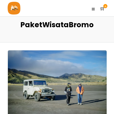
0
PaketWisataBromo