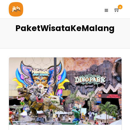
0
PaketWisataKeMalang