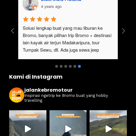
4 years ago
uk 
Solusi lengkap buat yang mau liburan ke 
Bromo, banyak pilihan trip Bromo + destinasi 
lain kayak air terjun Madakaripura, tour 
Tumpak Sewu, dll. Ada juga sewa jeep 
kan 
Bromo dari Malang
ati 
Kami di Instagram
jalankebromotour
Inspirasi ngetrip ke Bromo buat yang hobby
travelling