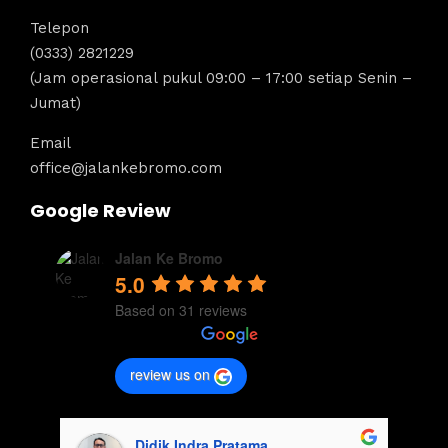
Telepon
(0333) 2821229
(Jam operasional pukul 09:00 – 17:00 setiap Senin –
Jumat)
Email
office@jalankebromo.com
Google Review
Jalan Ke Bromo
5.0
Based on 31 reviews
review us on
Didik Indra Pratama