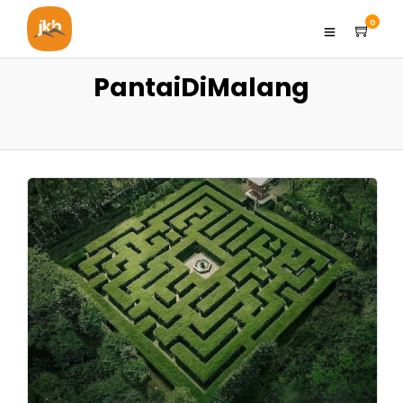
0
PantaiDiMalang