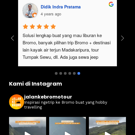
Didik Indra Pratama
4 years ago
uk 
Solusi lengkap buat yang mau liburan ke 
Bromo, banyak pilihan trip Bromo + destinasi 
lain kayak air terjun Madakaripura, tour 
Tumpak Sewu, dll. Ada juga sewa jeep 
kan 
Bromo dari Malang
ati 
Kami di Instagram
jalankebromotour
Inspirasi ngetrip ke Bromo buat yang hobby
travelling