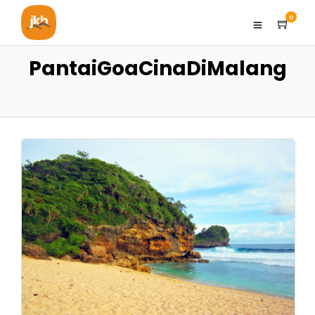
0
PantaiGoaCinaDiMalang