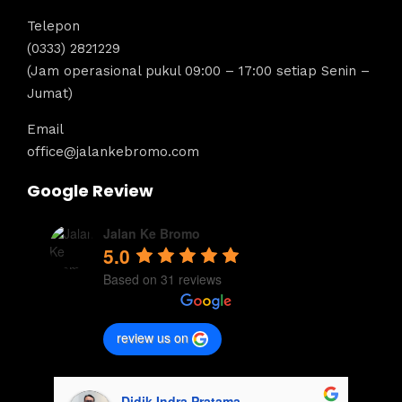
Telepon
(0333) 2821229
(Jam operasional pukul 09:00 – 17:00 setiap Senin –
Jumat)
Email
office@jalankebromo.com
Google Review
Jalan Ke Bromo
5.0
Based on 31 reviews
review us on
Didik Indra Pratama