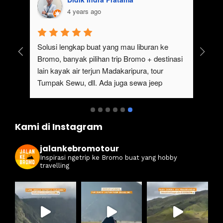
4 years ago
uk 
Solusi lengkap buat yang mau liburan ke 
Bromo, banyak pilihan trip Bromo + destinasi 
lain kayak air terjun Madakaripura, tour 
Tumpak Sewu, dll. Ada juga sewa jeep 
kan 
Bromo dari Malang
ati 
Kami di Instagram
jalankebromotour
Inspirasi ngetrip ke Bromo buat yang hobby
travelling