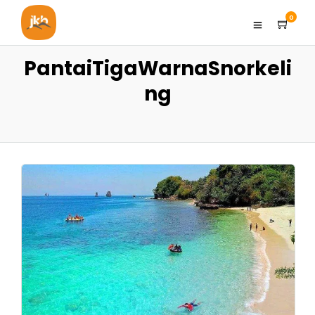
0
PantaiTigaWarnaSnorkeli
ng