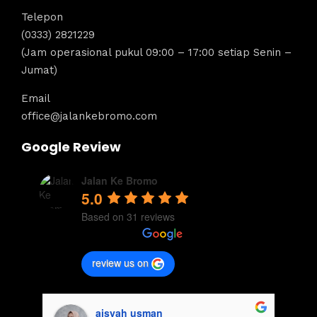
Telepon
(0333) 2821229
(Jam operasional pukul 09:00 – 17:00 setiap Senin –
Jumat)
Email
office@jalankebromo.com
Google Review
Jalan Ke Bromo
5.0
Based on 31 reviews
review us on
aisyah usman