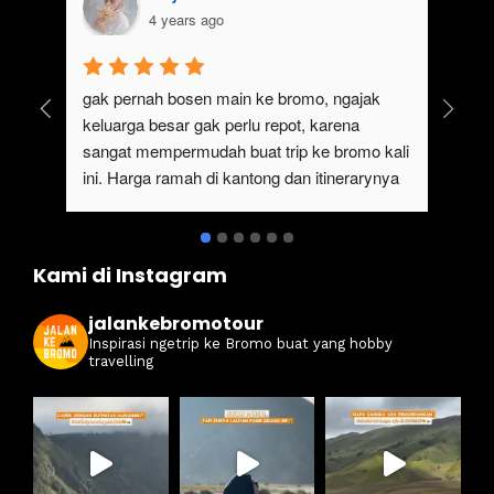
4 years ago
gak pernah bosen main ke bromo, ngajak 
Ser
keluarga besar gak perlu repot, karena 
#ja
sangat mempermudah buat trip ke bromo kali 
ter
ini. Harga ramah di kantong dan itinerarynya 
sewa
juga seruuu abieezzzz. Kamsia Jalan Ke 
ter
Bromo.
ben
Kami di Instagram
jalankebromotour
Inspirasi ngetrip ke Bromo buat yang hobby
travelling