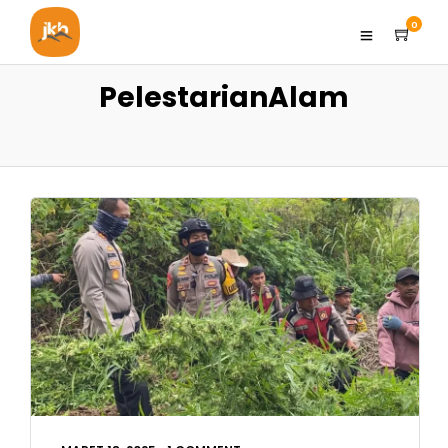
0
PelestarianAlam