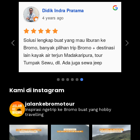
Didik Indra Pratama
4 years ago
uk 
Solusi lengkap buat yang mau liburan ke 
Bromo, banyak pilihan trip Bromo + destinasi 
lain kayak air terjun Madakaripura, tour 
Tumpak Sewu, dll. Ada juga sewa jeep 
kan 
Bromo dari Malang
ati 
Kami di Instagram
jalankebromotour
Inspirasi ngetrip ke Bromo buat yang hobby
travelling