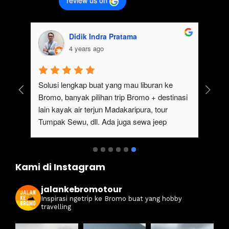
review us on
Didik Indra Pratama
4 years ago
uk 
Solusi lengkap buat yang mau liburan ke 
Bromo, banyak pilihan trip Bromo + destinasi 
lain kayak air terjun Madakaripura, tour 
Tumpak Sewu, dll. Ada juga sewa jeep 
kan 
Bromo dari Malang
ati 
Kami di Instagram
jalankebromotour
Inspirasi ngetrip ke Bromo buat yang hobby
travelling