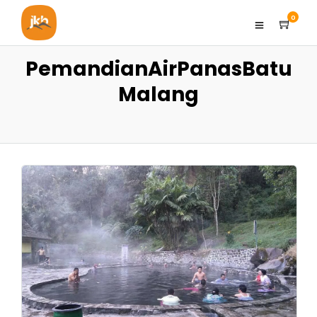
0
PemandianAirPanasBatu
Malang