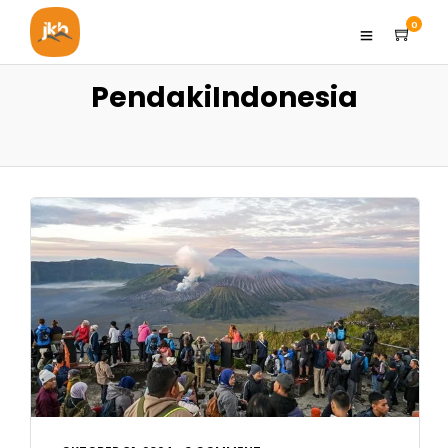
0
PendakiIndonesia