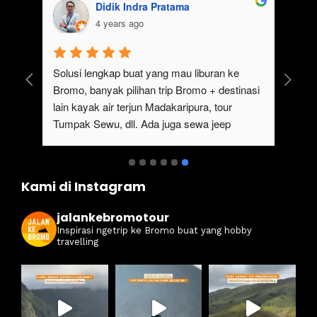
Didik Indra Pratama
4 years ago
uk 
Solusi lengkap buat yang mau liburan ke 
Bromo, banyak pilihan trip Bromo + destinasi 
lain kayak air terjun Madakaripura, tour 
Tumpak Sewu, dll. Ada juga sewa jeep 
kan 
Bromo dari Malang
ati 
Kami di Instagram
jalankebromotour
Inspirasi ngetrip ke Bromo buat yang hobby
travelling