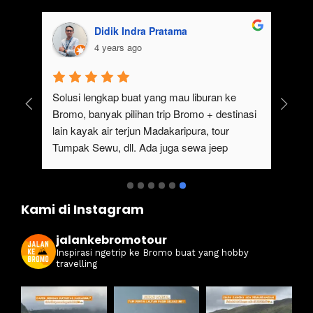
Didik Indra Pratama
4 years ago
uk 
Solusi lengkap buat yang mau liburan ke 
Bromo, banyak pilihan trip Bromo + destinasi 
lain kayak air terjun Madakaripura, tour 
Tumpak Sewu, dll. Ada juga sewa jeep 
kan 
Bromo dari Malang
ati 
Kami di Instagram
jalankebromotour
Inspirasi ngetrip ke Bromo buat yang hobby
travelling