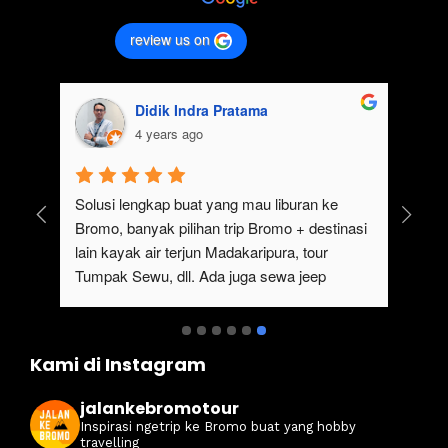
review us on
Didik Indra Pratama
4 years ago
uk 
Solusi lengkap buat yang mau liburan ke 
Bromo, banyak pilihan trip Bromo + destinasi 
lain kayak air terjun Madakaripura, tour 
Tumpak Sewu, dll. Ada juga sewa jeep 
kan 
Bromo dari Malang
ati 
Kami di Instagram
jalankebromotour
Inspirasi ngetrip ke Bromo buat yang hobby
travelling