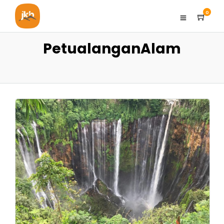
0
PetualanganAlam