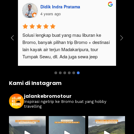
Didik Indra Pratama
4 years ago
uk 
Solusi lengkap buat yang mau liburan ke 
Bromo, banyak pilihan trip Bromo + destinasi 
lain kayak air terjun Madakaripura, tour 
Tumpak Sewu, dll. Ada juga sewa jeep 
kan 
Bromo dari Malang
ati 
Kami di Instagram
jalankebromotour
Inspirasi ngetrip ke Bromo buat yang hobby
travelling