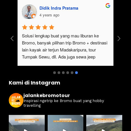
Didik Indra Pratama
4 years ago
uk 
Solusi lengkap buat yang mau liburan ke 
Bromo, banyak pilihan trip Bromo + destinasi 
lain kayak air terjun Madakaripura, tour 
Tumpak Sewu, dll. Ada juga sewa jeep 
kan 
Bromo dari Malang
ati 
Kami di Instagram
jalankebromotour
Inspirasi ngetrip ke Bromo buat yang hobby
travelling