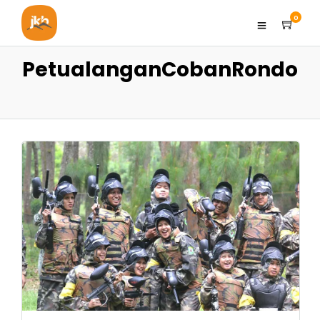
0
PetualanganCobanRondo