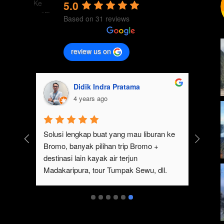
5.0
Based on 31 reviews
review us on
Didik Indra Pratama
4 years ago
k 
Solusi lengkap buat yang mau liburan ke 
Bromo, banyak pilihan trip Bromo + 
eren 
destinasi lain kayak air terjun 
p 
Madakaripura, tour Tumpak Sewu, dll. 
mo 
Ada juga sewa jeep Bromo dari Malang
serta 
t 