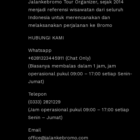
Jalankebromo Tour Organizer, sejak 2014
menjadi referensi wisawatan dari seluruh
Indonesia untuk merencanakan dan
melaksanakan perjalanan ke Bromo
HUBUNGI KAMI
Whatsapp
us Sholeha
Dandi Ikraaa
+6281323445911 (Chat Only)
ago
4 years ago
(Biasanya membalas dalam 1 jam, jam
operasional pukul 09:00 – 17:00 setiap Senin-
Jumat)
omo menyediakan sewa 
Destinasi Wisata bromo sangat coco
sewa Jeep malang. 
untuk yang ingin melakukan 
Telepon
k segala aktivitas tour 
tripp/liburan.Selain wisatanya yang k
(0333) 2821229
 bromo dan trip bromo. 
dan indah, ada juga tempat sewa jee
(Jam operasional pukul 09:00 – 17:00 setiap
e destinasi Air terjun 
bromo, kita bisa melakukan tour bro
Senin – Jumat)
g amazing banget 
dengan menggunakan jeep tersebut, 
kita bisa untuk menikmati indahnya 
Email
Sunrise dan Sunset.Pokoknya sanga
office@jalankebromo.com