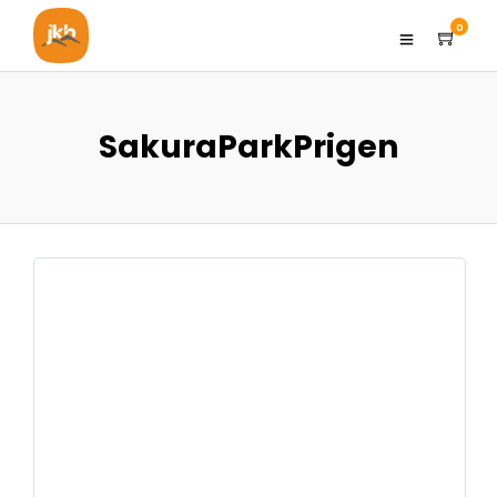
0
SakuraParkPrigen