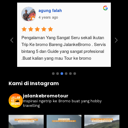
agung falah
4 years ago
Pengalaman Yang Sangat Seru sekali ikutan 
Pak
, 
Trip Ke bromo Bareng JalankeBromo . Servis 
bro
ke 
bintang 5 dan Guide yang sangat profesional 
unt
ir 
.Buat kalian yang mau Tour ke bromo 
bro
maupun wisata di sekitar seperti tumpak 
des
Sewu dan Sewa Jeep Bromo Malang , aku 
ama
rekomendasikan Bareng @jalankebromo
Kami di Instagram
jalankebromotour
Inspirasi ngetrip ke Bromo buat yang hobby
travelling