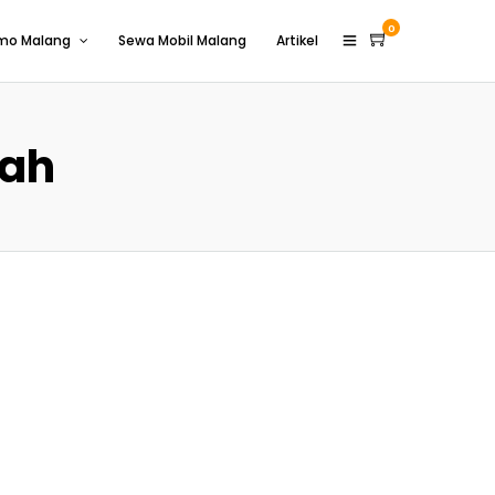
0
omo Malang
Sewa Mobil Malang
Artikel
ah