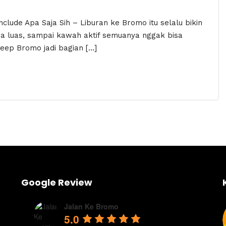
lude Apa Saja Sih – Liburan ke Bromo itu selalu bikin
ana luas, sampai kawah aktif semuanya nggak bisa
jeep Bromo jadi bagian […]
Google Review
Jalan Ke Bromo
5.0