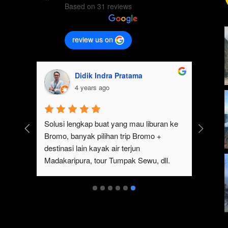
Based on 31 reviews
review us on
Didik Indra Pratama
4 years ago
k 
Solusi lengkap buat yang mau liburan ke 
Bromo, banyak pilihan trip Bromo + 
eren 
destinasi lain kayak air terjun 
p 
Madakaripura, tour Tumpak Sewu, dll. 
mo 
Ada juga sewa jeep Bromo dari Malang
serta 
t 
ukan 