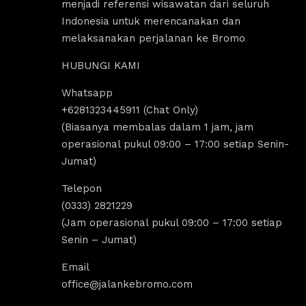
menjadi referensi wisawatan dari seluruh
Indonesia untuk merencanakan dan
melaksanakan perjalanan ke Bromo
HUBUNGI KAMI
Whatsapp
us Sholeha
Dandi Ikraaa
+6281323445911 (Chat Only)
ago
4 years ago
(Biasanya membalas dalam 1 jam, jam
operasional pukul 09:00 – 17:00 setiap Senin-
Jumat)
omo menyediakan sewa 
Destinasi Wisata bromo sangat coco
sewa Jeep malang. 
untuk yang ingin melakukan 
Telepon
k segala aktivitas tour 
tripp/liburan.Selain wisatanya yang k
(0333) 2821229
 bromo dan trip bromo. 
dan indah, ada juga tempat sewa jee
(Jam operasional pukul 09:00 – 17:00 setiap
e destinasi Air terjun 
bromo, kita bisa melakukan tour bro
Senin – Jumat)
g amazing banget 
dengan menggunakan jeep tersebut, 
kita bisa untuk menikmati indahnya 
Email
Sunrise dan Sunset.Pokoknya sanga
office@jalankebromo.com
rekomendasi untuk yang ingin melak