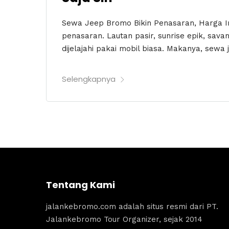
Sewa Jeep Bromo Bikin Penasaran, Harga Inc
penasaran. Lautan pasir, sunrise epik, sav
dijelajahi pakai mobil biasa. Makanya, sewa 
Selengkapnya
Tentang Kami
jalankebromo.com adalah situs resmi dari PT.
Jalankebromo Tour Organizer, sejak 2014