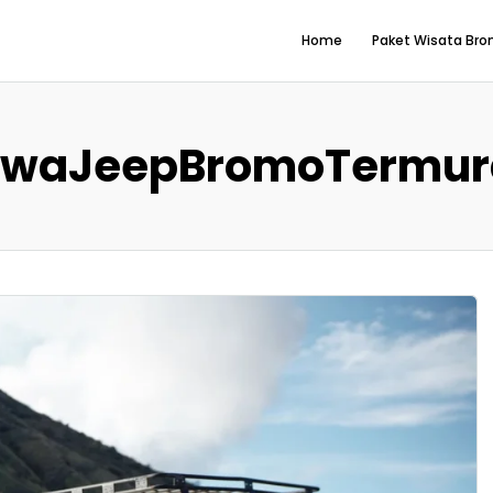
Home
Paket Wisata Br
ewaJeepBromoTermur