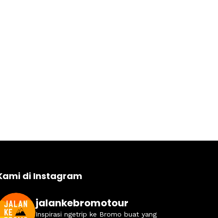
Kami di Instagram
jalankebromotour
Inspirasi ngetrip ke Bromo buat yang