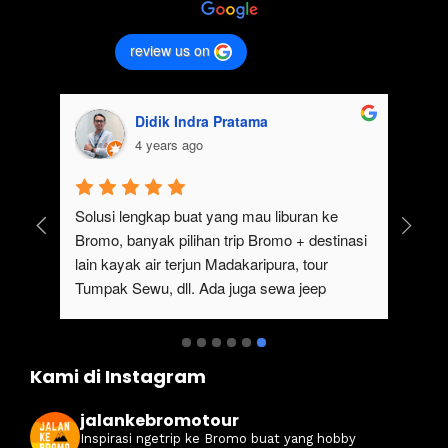
review us on
Didik Indra Pratama
4 years ago
uk 
Solusi lengkap buat yang mau liburan ke 
Bromo, banyak pilihan trip Bromo + destinasi 
lain kayak air terjun Madakaripura, tour 
Tumpak Sewu, dll. Ada juga sewa jeep 
kan 
Bromo dari Malang
ati 
Kami di Instagram
jalankebromotour
Inspirasi ngetrip ke Bromo buat yang hobby