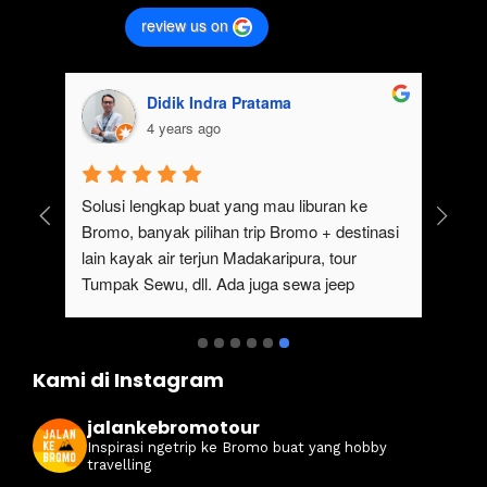
review us on
Nadirotus Sholeha
Dandi Ik
4 years ago
4 years ag
et wisata bromo menyediakan sewa jeep 
Destinasi Wisata 
mo juga sewa Jeep malang. Pilihan tepat 
yang ingin melakuka
uk segala aktivitas tour tumpak sewu, tour 
wisatanya yang ker
mo dan trip bromo. Bisa mampir juga ke 
tempat sewa jeep b
tinasi Air terjun madakaripura yang 
melakukan tour b
azing banget pesonannya
jeep tersebut, sert
indahnya Sunrise 
Kami di Instagram
sangat rekomendasi
melakukan trip br
jalankebromotour
Inspirasi ngetrip ke Bromo buat yang hobby
travelling