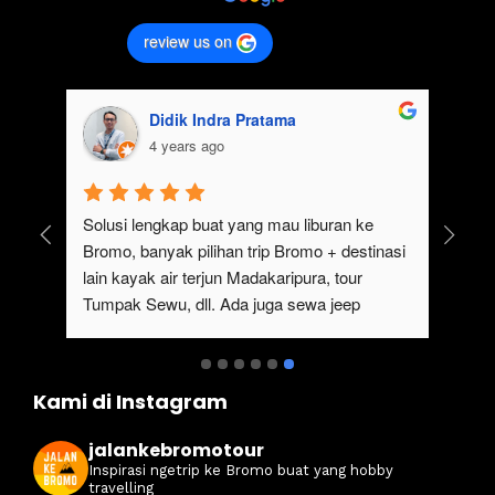
review us on
Didik Indra Pratama
4 years ago
uk 
Solusi lengkap buat yang mau liburan ke 
Bromo, banyak pilihan trip Bromo + destinasi 
lain kayak air terjun Madakaripura, tour 
Tumpak Sewu, dll. Ada juga sewa jeep 
kan 
Bromo dari Malang
ati 
Kami di Instagram
jalankebromotour
Inspirasi ngetrip ke Bromo buat yang hobby
travelling