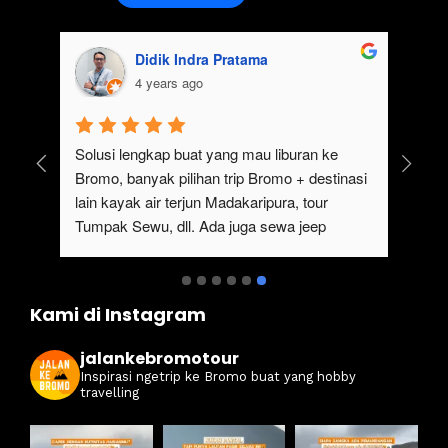
Didik Indra Pratama
4 years ago
uk 
Solusi lengkap buat yang mau liburan ke 
Bromo, banyak pilihan trip Bromo + destinasi 
lain kayak air terjun Madakaripura, tour 
Tumpak Sewu, dll. Ada juga sewa jeep 
kan 
Bromo dari Malang
ati 
Kami di Instagram
jalankebromotour
Inspirasi ngetrip ke Bromo buat yang hobby
travelling