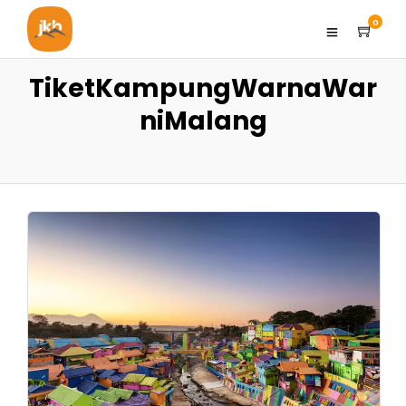
0
TiketKampungWarnaWar
niMalang