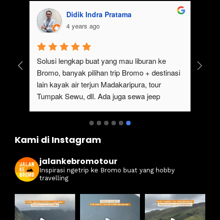
Didik Indra Pratama
4 years ago
uk 
Solusi lengkap buat yang mau liburan ke 
Bromo, banyak pilihan trip Bromo + destinasi 
lain kayak air terjun Madakaripura, tour 
Tumpak Sewu, dll. Ada juga sewa jeep 
kan 
Bromo dari Malang
ati 
Kami di Instagram
jalankebromotour
Inspirasi ngetrip ke Bromo buat yang hobby
travelling