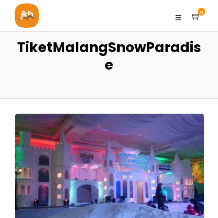
0
TiketMalangSnowParadis
e