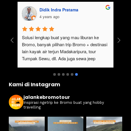
Didik Indra Pratama
4 years ago
uk 
Solusi lengkap buat yang mau liburan ke 
Bromo, banyak pilihan trip Bromo + destinasi 
lain kayak air terjun Madakaripura, tour 
Tumpak Sewu, dll. Ada juga sewa jeep 
kan 
Bromo dari Malang
ati 
Kami di Instagram
jalankebromotour
Inspirasi ngetrip ke Bromo buat yang hobby
travelling