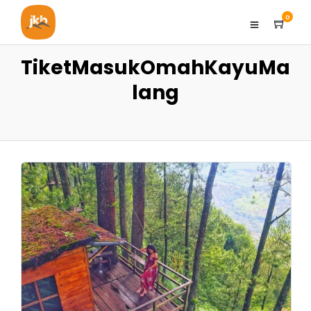
0
TiketMasukOmahKayuMa
lang