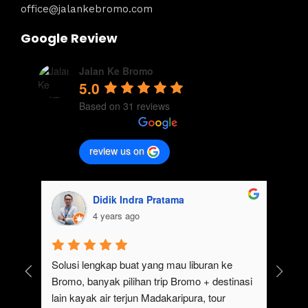
office@jalankebromo.com
Google Review
Jalan Ke Bromo
5.0
Based on 31 reviews
review us on
Didik Indra Pratama
4 years ago
uk 
Solusi lengkap buat yang mau liburan ke 
Bromo, banyak pilihan trip Bromo + destinasi 
lain kayak air terjun Madakaripura, tour 