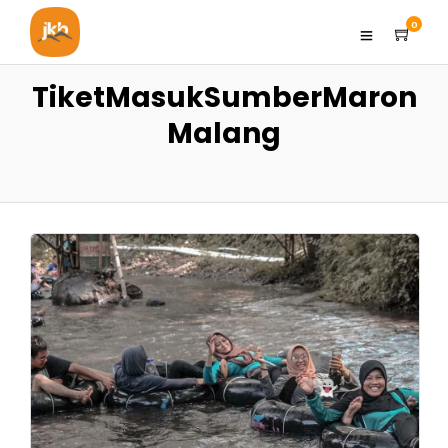
0
TiketMasukSumberMaron
Malang