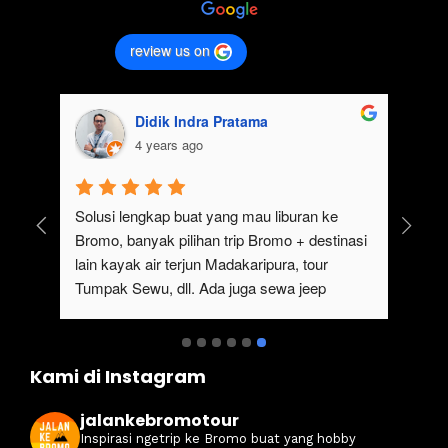
review us on
Didik Indra Pratama
4 years ago
uk 
Solusi lengkap buat yang mau liburan ke 
Bromo, banyak pilihan trip Bromo + destinasi 
lain kayak air terjun Madakaripura, tour 
Tumpak Sewu, dll. Ada juga sewa jeep 
kan 
Bromo dari Malang
ati 
Kami di Instagram
jalankebromotour
Inspirasi ngetrip ke Bromo buat yang hobby