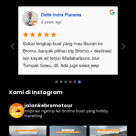
Didik Indra Pratama
4 years ago
ngat cocok untuk 
Solusi lengkap buat yang mau liburan ke 
liburan.Selain 
Bromo, banyak pilihan trip Bromo + destina
ndah, ada juga 
lain kayak air terjun Madakaripura, tour 
ta bisa 
Tumpak Sewu, dll. Ada juga sewa jeep 
ngan menggunakan 
Bromo dari Malang
isa untuk menikmati 
set.Pokoknya 
Kami di Instagram
yang ingin 
jalankebromotour
Inspirasi ngetrip ke Bromo buat yang hobby
travelling