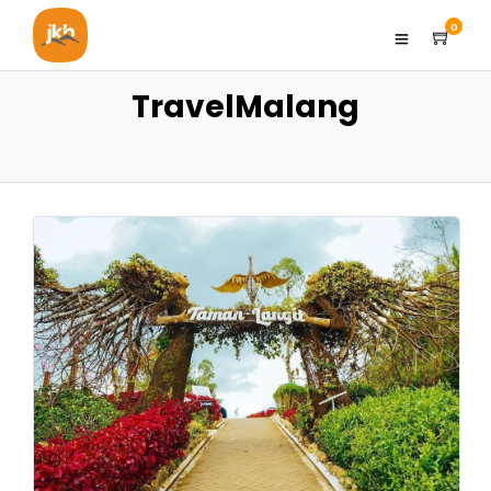
0
TravelMalang