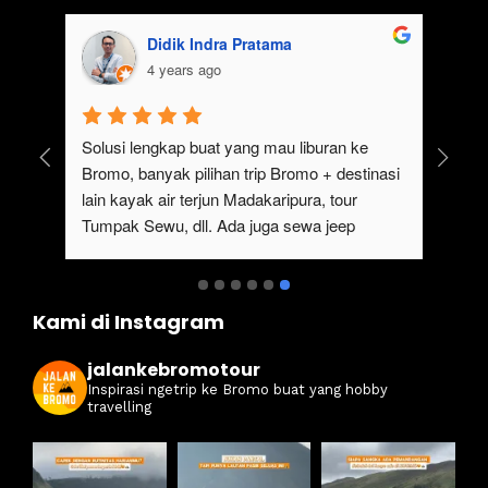
Didik Indra Pratama
4 years ago
ngat cocok untuk 
Solusi lengkap buat yang mau liburan ke 
liburan.Selain 
Bromo, banyak pilihan trip Bromo + destina
ndah, ada juga 
lain kayak air terjun Madakaripura, tour 
ta bisa 
Tumpak Sewu, dll. Ada juga sewa jeep 
ngan menggunakan 
Bromo dari Malang
isa untuk menikmati 
set.Pokoknya 
Kami di Instagram
yang ingin 
jalankebromotour
Inspirasi ngetrip ke Bromo buat yang hobby
travelling