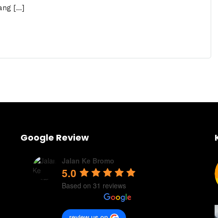
ang […]
Google Review
Jalan Ke Bromo
5.0
Based on 31 reviews
review us on