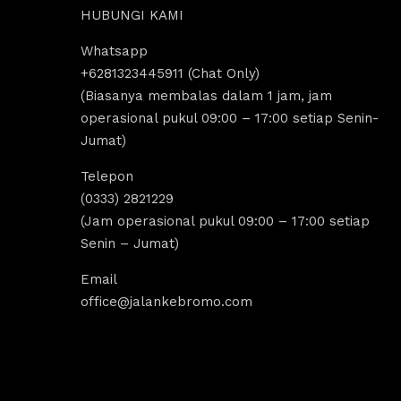
HUBUNGI KAMI
Whatsapp
us Sholeha
Dandi Ikraaa
+6281323445911 (Chat Only)
ago
4 years ago
(Biasanya membalas dalam 1 jam, jam
operasional pukul 09:00 – 17:00 setiap Senin-
Jumat)
omo menyediakan sewa 
Destinasi Wisata bromo sangat coco
sewa Jeep malang. 
untuk yang ingin melakukan 
Telepon
k segala aktivitas tour 
tripp/liburan.Selain wisatanya yang k
(0333) 2821229
 bromo dan trip bromo. 
dan indah, ada juga tempat sewa jee
(Jam operasional pukul 09:00 – 17:00 setiap
e destinasi Air terjun 
bromo, kita bisa melakukan tour bro
Senin – Jumat)
g amazing banget 
dengan menggunakan jeep tersebut, 
kita bisa untuk menikmati indahnya 
Email
Sunrise dan Sunset.Pokoknya sanga
office@jalankebromo.com
rekomendasi untuk yang ingin melak
trip bromo.