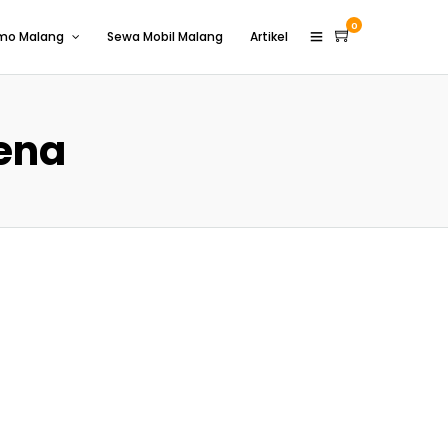
0
omo Malang
Sewa Mobil Malang
Artikel
ena