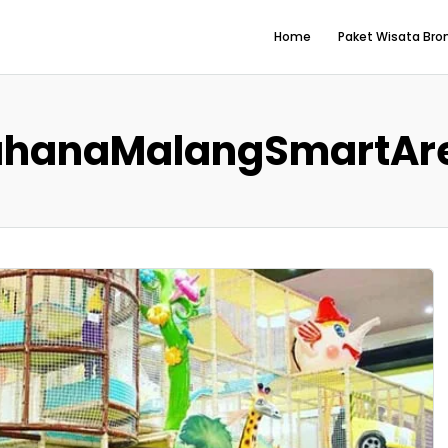
Home
Paket Wisata Br
hanaMalangSmartAr