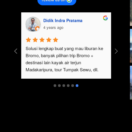
Didik Indra Pratama
4 years ago
k 
Solusi lengkap buat yang mau liburan ke 
Bromo, banyak pilihan trip Bromo + 
eren 
destinasi lain kayak air terjun 
p 
Madakaripura, tour Tumpak Sewu, dll. 
mo 
Ada juga sewa jeep Bromo dari Malang
serta 
t 
ukan 