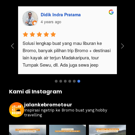
Didik Indra Pratama
4 years ago
uk 
Solusi lengkap buat yang mau liburan ke 
Bromo, banyak pilihan trip Bromo + destinasi 
lain kayak air terjun Madakaripura, tour 
Tumpak Sewu, dll. Ada juga sewa jeep 
kan 
Bromo dari Malang
ati 
Kami di Instagram
jalankebromotour
Inspirasi ngetrip ke Bromo buat yang hobby
travelling