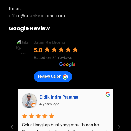
Email
office@jalankebromo.com
Google Review
Jalan Ke Bromo
5.0
Based on 31 reviews
review us on
Didik Indra Pratama
4 years ago
uk 
Solusi lengkap buat yang mau liburan ke 