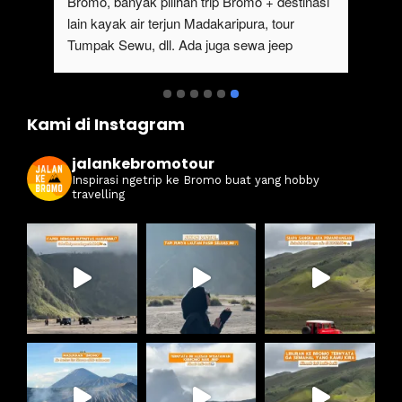
Bromo, banyak pilihan trip Bromo + destinasi 
lain kayak air terjun Madakaripura, tour 
Tumpak Sewu, dll. Ada juga sewa jeep 
kan 
Bromo dari Malang
ati 
Kami di Instagram
jalankebromotour
Inspirasi ngetrip ke Bromo buat yang hobby
travelling