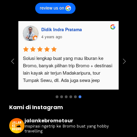
review us on
Didik Indra Pratama
4 years ago
uk 
Solusi lengkap buat yang mau liburan ke 
Bromo, banyak pilihan trip Bromo + destinasi 
lain kayak air terjun Madakaripura, tour 
Tumpak Sewu, dll. Ada juga sewa jeep 
kan 
Bromo dari Malang
ati 
Kami di Instagram
jalankebromotour
Inspirasi ngetrip ke Bromo buat yang hobby
travelling