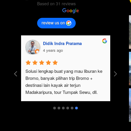
Based on 31 reviews
review us on
Melysa Regina Pratiwi
4 years ago
bromo, ngajak 
Seru banget trip ke Bromo bareng tim 
pot, karena 
#jalankebromo! Nginep di sekitaran 
trip ke bromo 
Bromo, terus subuh berangkat ke sunrise 
tong dan 
point pake sewa jeep. Abis dari Bromo, 
ieezzzz. 
lanjut tour ke air terjun Tumpak Sewu. 
Gokil sih viewnya bener-bener juara!