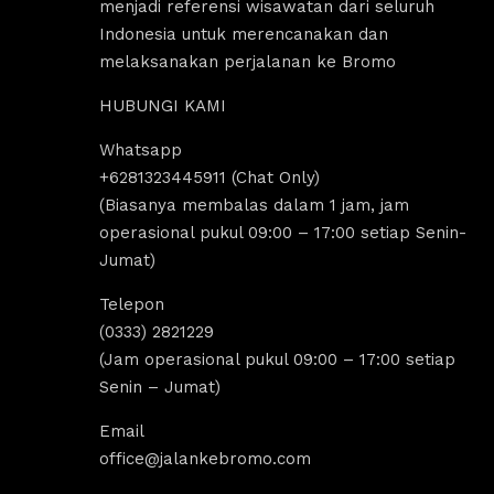
menjadi referensi wisawatan dari seluruh
Indonesia untuk merencanakan dan
melaksanakan perjalanan ke Bromo
HUBUNGI KAMI
Whatsapp
aisyah usman
+6281323445911 (Chat Only)
4 years ago
(Biasanya membalas dalam 1 jam, jam
operasional pukul 09:00 – 17:00 setiap Senin-
Jumat)
gak pernah bosen main ke 
keluarga besar gak perlu re
Telepon
sangat mempermudah buat 
(0333) 2821229
kali ini. Harga ramah di kan
(Jam operasional pukul 09:00 – 17:00 setiap
itinerarynya juga seruuu ab
Senin – Jumat)
Kamsia Jalan Ke Bromo.
Email
office@jalankebromo.com