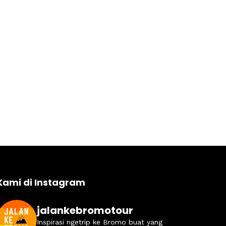
Kami di Instagram
jalankebromotour
Inspirasi ngetrip ke Bromo buat yang