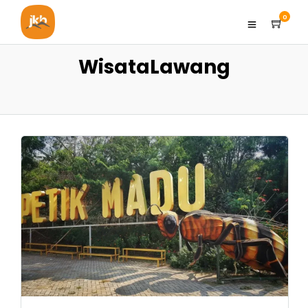
0
WisataLawang