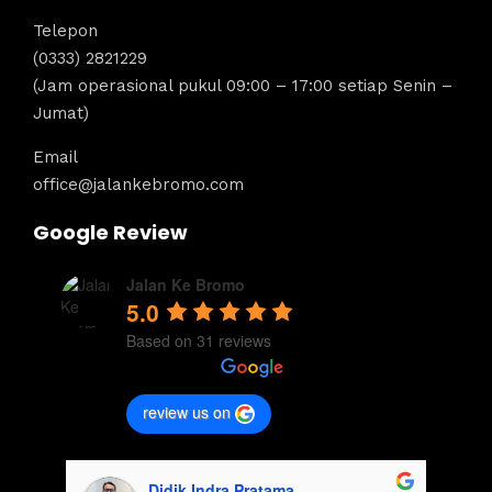
Telepon
(0333) 2821229
(Jam operasional pukul 09:00 – 17:00 setiap Senin –
Jumat)
Email
office@jalankebromo.com
Google Review
Jalan Ke Bromo
5.0
Based on 31 reviews
review us on
Didik Indra Pratama