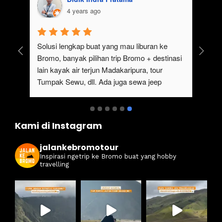
4 years ago
uk 
Solusi lengkap buat yang mau liburan ke 
Bromo, banyak pilihan trip Bromo + destinasi 
lain kayak air terjun Madakaripura, tour 
Tumpak Sewu, dll. Ada juga sewa jeep 
kan 
Bromo dari Malang
ati 
Kami di Instagram
jalankebromotour
Inspirasi ngetrip ke Bromo buat yang hobby
travelling