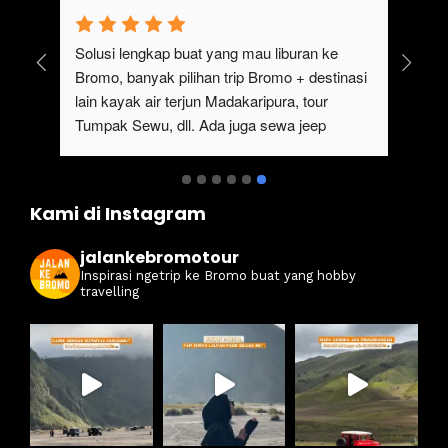
uk 
Solusi lengkap buat yang mau liburan ke 
Bromo, banyak pilihan trip Bromo + destinasi 
lain kayak air terjun Madakaripura, tour 
Tumpak Sewu, dll. Ada juga sewa jeep 
kan 
Bromo dari Malang
ati 
Kami di Instagram
jalankebromotour
Inspirasi ngetrip ke Bromo buat yang hobby
travelling