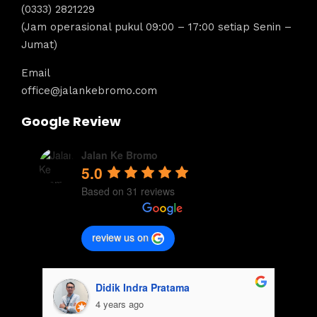
(0333) 2821229
(Jam operasional pukul 09:00 – 17:00 setiap Senin –
Jumat)
Email
office@jalankebromo.com
Google Review
Jalan Ke Bromo
5.0
Based on 31 reviews
review us on
Didik Indra Pratama
4 years ago