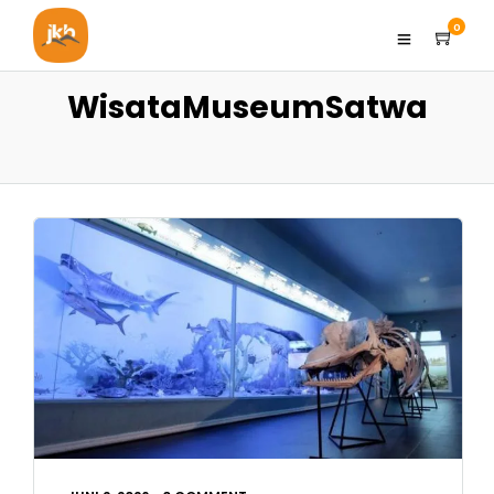
0
WisataMuseumSatwa