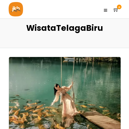
0
WisataTelagaBiru