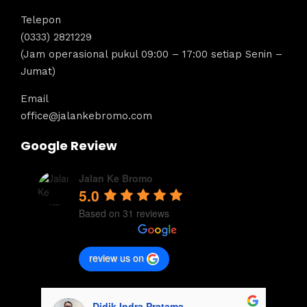
Telepon
(0333) 2821229
(Jam operasional pukul 09:00 – 17:00 setiap Senin –
Jumat)
Email
office@jalankebromo.com
Google Review
Jalan Ke Bromo
5.0
Based on 31 reviews
review us on
Didik Indra Pratama