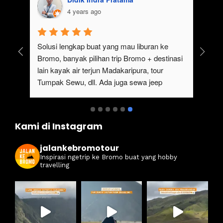
4 years ago
uk 
Solusi lengkap buat yang mau liburan ke 
Bromo, banyak pilihan trip Bromo + destinasi 
lain kayak air terjun Madakaripura, tour 
Tumpak Sewu, dll. Ada juga sewa jeep 
kan 
Bromo dari Malang
ati 
Kami di Instagram
jalankebromotour
Inspirasi ngetrip ke Bromo buat yang hobby
travelling