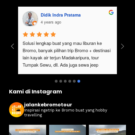
Didik Indra Pratama
4 years ago
uk 
Solusi lengkap buat yang mau liburan ke 
Bromo, banyak pilihan trip Bromo + destinasi 
lain kayak air terjun Madakaripura, tour 
Tumpak Sewu, dll. Ada juga sewa jeep 
kan 
Bromo dari Malang
ati 
Kami di Instagram
jalankebromotour
Inspirasi ngetrip ke Bromo buat yang hobby
travelling