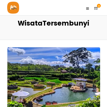
0
WisataTersembunyi