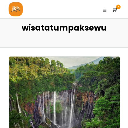
0
wisatatumpaksewu