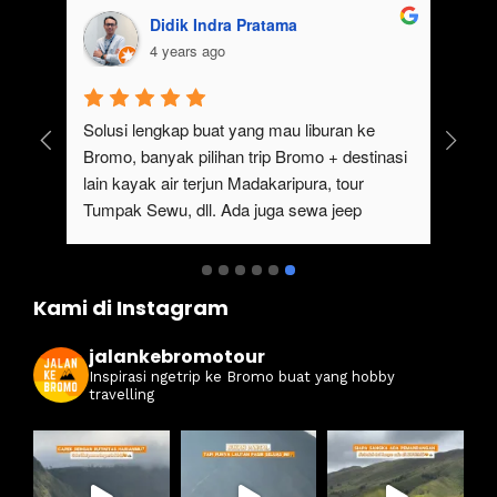
Didik Indra Pratama
4 years ago
uk 
Solusi lengkap buat yang mau liburan ke 
Bromo, banyak pilihan trip Bromo + destinasi 
lain kayak air terjun Madakaripura, tour 
Tumpak Sewu, dll. Ada juga sewa jeep 
kan 
Bromo dari Malang
ati 
Kami di Instagram
jalankebromotour
Inspirasi ngetrip ke Bromo buat yang hobby
travelling