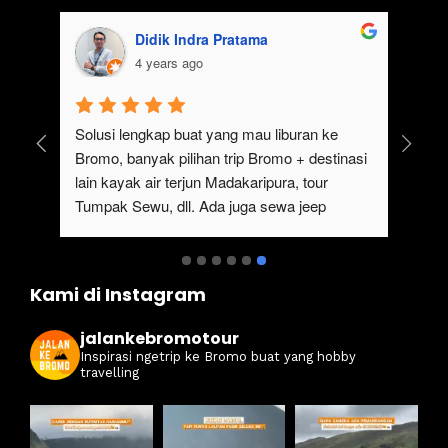
aisyah usman
4 years ago
gak pernah bosen main ke bromo, ngajak 
Ser
keluarga besar gak perlu repot, karena 
#ja
sangat mempermudah buat trip ke bromo kali 
ter
ini. Harga ramah di kantong dan itinerarynya 
sewa
juga seruuu abieezzzz. Kamsia Jalan Ke 
ter
Bromo.
ben
Kami di Instagram
jalankebromotour
Inspirasi ngetrip ke Bromo buat yang hobby
travelling