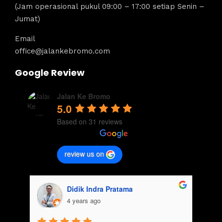
(Jam operasional pukul 09:00 – 17:00 setiap Senin –
Jumat)
Email
office@jalankebromo.com
Google Review
Jalan Ke Bromo
5.0
Based on 31 reviews
review us on
Didik Indra Pratama
4 years ago