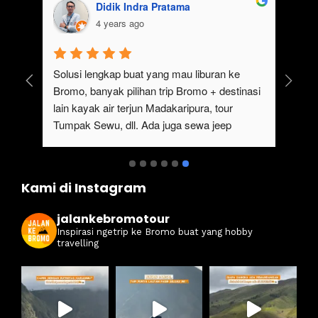
Didik Indra Pratama
4 years ago
uk 
Solusi lengkap buat yang mau liburan ke 
Bromo, banyak pilihan trip Bromo + destinasi 
lain kayak air terjun Madakaripura, tour 
Tumpak Sewu, dll. Ada juga sewa jeep 
kan 
Bromo dari Malang
ati 
Kami di Instagram
jalankebromotour
Inspirasi ngetrip ke Bromo buat yang hobby
travelling