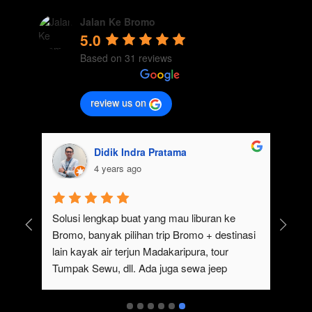
Jalan Ke Bromo
5.0
Based on 31 reviews
review us on
Didik Indra Pratama
4 years ago
uk 
Solusi lengkap buat yang mau liburan ke 
Bromo, banyak pilihan trip Bromo + destinasi 
lain kayak air terjun Madakaripura, tour 
Tumpak Sewu, dll. Ada juga sewa jeep 
kan 
Bromo dari Malang
ati 