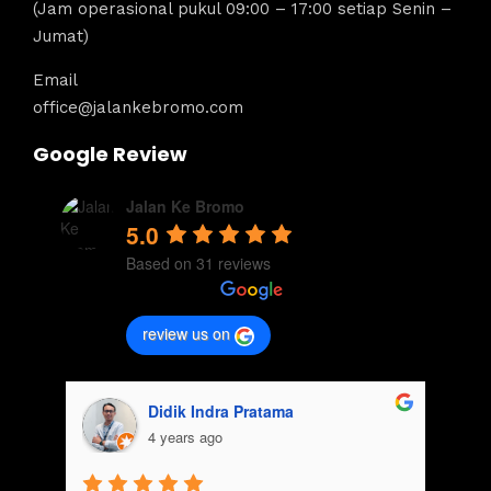
(Jam operasional pukul 09:00 – 17:00 setiap Senin –
Jumat)
Email
office@jalankebromo.com
Google Review
Jalan Ke Bromo
5.0
Based on 31 reviews
review us on
Didik Indra Pratama
4 years ago