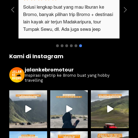
uk 
Solusi lengkap buat yang mau liburan ke 
Bromo, banyak pilihan trip Bromo + destinasi 
lain kayak air terjun Madakaripura, tour 
Tumpak Sewu, dll. Ada juga sewa jeep 
kan 
Bromo dari Malang
ati 
Kami di Instagram
jalankebromotour
Inspirasi ngetrip ke Bromo buat yang hobby
travelling