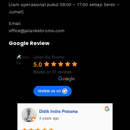
(Jam operasional pukul 09:00 – 17:00 setiap Senin –
Jumat)
Email
office@jalankebromo.com
Google Review
Jalan Ke Bromo
5.0
Based on 31 reviews
review us on
agung falah
4 years ago