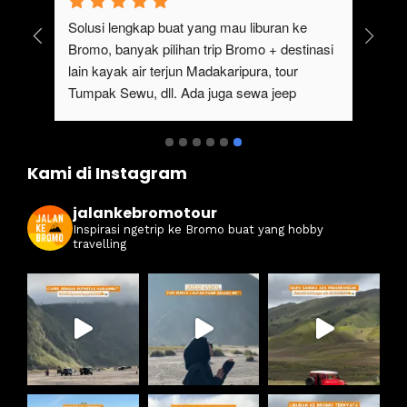
Pengalaman Yang Sangat Seru sekali ikutan 
Paket 
Trip Ke bromo Bareng JalankeBromo . Servis 
bromo 
bintang 5 dan Guide yang sangat profesional 
untuk s
.Buat kalian yang mau Tour ke bromo 
bromo 
maupun wisata di sekitar seperti tumpak 
destina
Sewu dan Sewa Jeep Bromo Malang , aku 
amazin
rekomendasikan Bareng @jalankebromo
Kami di Instagram
jalankebromotour
Inspirasi ngetrip ke Bromo buat yang hobby
travelling