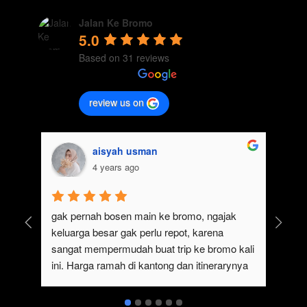
Jalan Ke Bromo
5.0
Based on 31 reviews
review us on
aisyah usman
4 years ago
gak pernah bosen main ke bromo, ngajak 
Ser
keluarga besar gak perlu repot, karena 
#ja
sangat mempermudah buat trip ke bromo kali 
ter
ini. Harga ramah di kantong dan itinerarynya 
sewa
juga seruuu abieezzzz. Kamsia Jalan Ke 
ter
Bromo.
ben