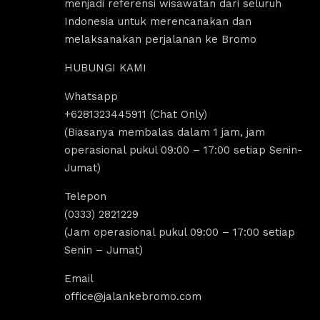
menjadi referensi wisawatan dari seluruh
Indonesia untuk merencanakan dan
melaksanakan perjalanan ke Bromo
HUBUNGI KAMI
Whatsapp
aisyah usman
Melysa Reg
+6281323445911 (Chat Only)
4 years ago
4 years ago
(Biasanya membalas dalam 1 jam, jam
operasional pukul 09:00 – 17:00 setiap Senin-
Jumat)
k pernah bosen main ke bromo, ngajak 
Seru banget trip ke 
luarga besar gak perlu repot, karena 
#jalankebromo! Nginep
Telepon
ngat mempermudah buat trip ke bromo 
Bromo, terus subuh b
(0333) 2821229
li ini. Harga ramah di kantong dan 
point pake sewa jeep.
(Jam operasional pukul 09:00 – 17:00 setiap
inerarynya juga seruuu abieezzzz. 
lanjut tour ke air te
Senin – Jumat)
amsia Jalan Ke Bromo.
Gokil sih viewnya be
Email
office@jalankebromo.com