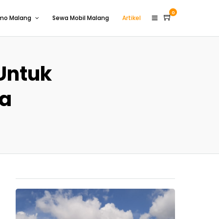
0
omo Malang
Sewa Mobil Malang
Artikel
Untuk
ta