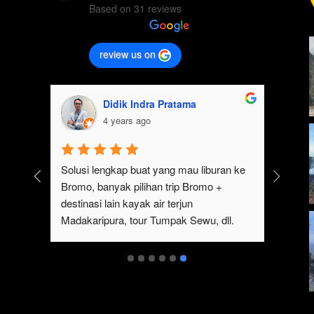
Based on 31 reviews
review us on
ina Pratiwi
agung falah
4 years ago
Bromo bareng tim 
Pengalaman Yang Sangat Seru sekali 
 di sekitaran 
ikutan Trip Ke bromo Bareng 
erangkat ke sunrise 
JalankeBromo . Servis bintang 5 dan 
 Abis dari Bromo, 
Guide yang sangat profesional .Buat 
rjun Tumpak Sewu. 
kalian yang mau Tour ke bromo maupun
ner-bener juara!
wisata di sekitar seperti tumpak Sewu 
dan Sewa Jeep Bromo Malang , aku 
rekomendasikan Bareng @jalankebrom