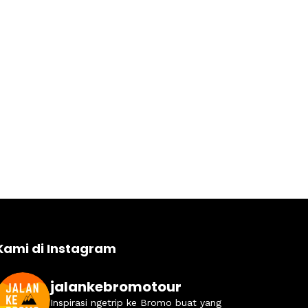
Kami di Instagram
jalankebromotour
Inspirasi ngetrip ke Bromo buat yang