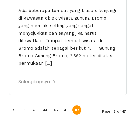
Ada beberapa tempat yang biasa dikunjungi
di kawasan objek wisata gunung Bromo
yang memiliki setting yang sangat
menyejukkan dan sayang jika harus
dilewatkan. Tempat-tempat wisata di
Bromo adalah sebagai berikut. 1. Gunung
Bromo Gunung Bromo, 2.392 meter di atas
permukaan […]
Selengkapnya
«
‹
43
44
45
46
47
Page 47 of 47
First
Previ
ous