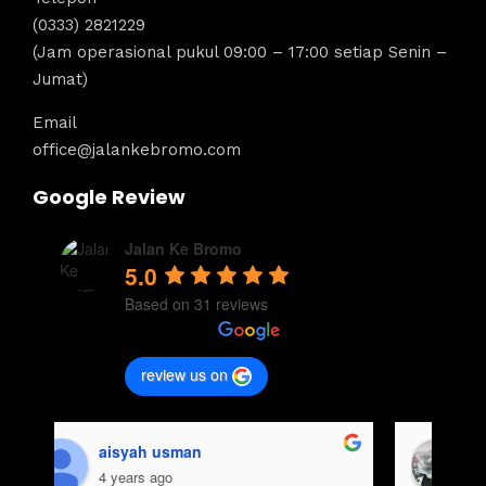
(0333) 2821229
(Jam operasional pukul 09:00 – 17:00 setiap Senin –
Jumat)
Email
office@jalankebromo.com
Google Review
Jalan Ke Bromo
5.0
Based on 31 reviews
review us on
aisyah usman
4 years ago