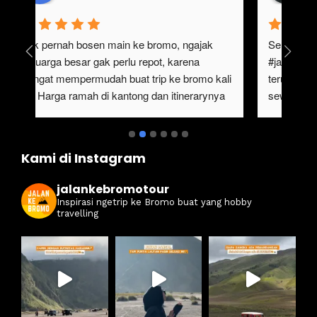
gak pernah bosen main ke bromo, ngajak 
Ser
keluarga besar gak perlu repot, karena 
#ja
sangat mempermudah buat trip ke bromo kali 
ter
ini. Harga ramah di kantong dan itinerarynya 
sewa
juga seruuu abieezzzz. Kamsia Jalan Ke 
ter
Bromo.
ben
Kami di Instagram
jalankebromotour
Inspirasi ngetrip ke Bromo buat yang hobby
travelling