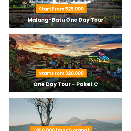
Start From 525.000
Malang-Batu One Day Tour
Start From 320.000
One Day Tour - Paket C
1.950.000 (max 5 orang)