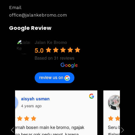
Email
office@jalankebromo.com
Google Review
Jalan Ke Bromo
5.0
Based on 31 reviews
review us on
aisyah usman
4 years ago
gak pernah bosen main ke bromo, ngajak 
Ser
keluarga besar gak perlu repot, karena 
#ja