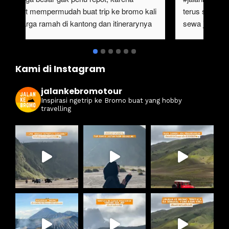
sangat mempermudah buat trip ke bromo kali 
ter
ini. Harga ramah di kantong dan itinerarynya 
sewa
juga seruuu abieezzzz. Kamsia Jalan Ke 
ter
Bromo.
ben
Kami di Instagram
jalankebromotour
Inspirasi ngetrip ke Bromo buat yang hobby
travelling