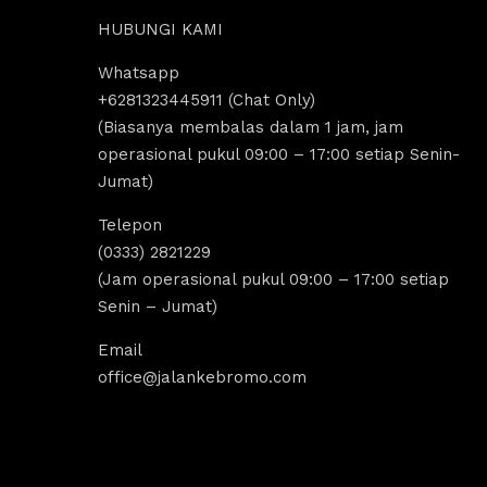
HUBUNGI KAMI
Whatsapp
aisyah usman
+6281323445911 (Chat Only)
4 years ago
(Biasanya membalas dalam 1 jam, jam
operasional pukul 09:00 – 17:00 setiap Senin-
Jumat)
gak pernah bosen main ke bromo, ngajak 
keluarga besar gak perlu repot, karena 
Telepon
sangat mempermudah buat trip ke bromo 
(0333) 2821229
kali ini. Harga ramah di kantong dan 
(Jam operasional pukul 09:00 – 17:00 setiap
itinerarynya juga seruuu abieezzzz. 
Senin – Jumat)
Kamsia Jalan Ke Bromo.
Email
office@jalankebromo.com