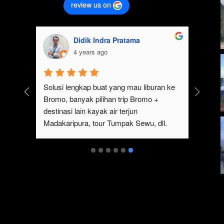
review us on
Melysa Regina Pratiwi
ag
4 years ago
4 y
Seru banget trip ke Bromo bareng tim 
Pengalaman 
#jalankebromo! Nginep di sekitaran 
ikutan Trip 
Bromo, terus subuh berangkat ke sunrise 
JalankeBromo
point pake sewa jeep. Abis dari Bromo, 
Guide yang s
lanjut tour ke air terjun Tumpak Sewu. 
kalian yang
Gokil sih viewnya bener-bener juara!
wisata di se
dan Sewa Je
rekomendas