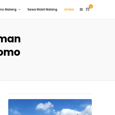
0
omo Malang
Sewa Mobil Malang
Artikel
aman
romo