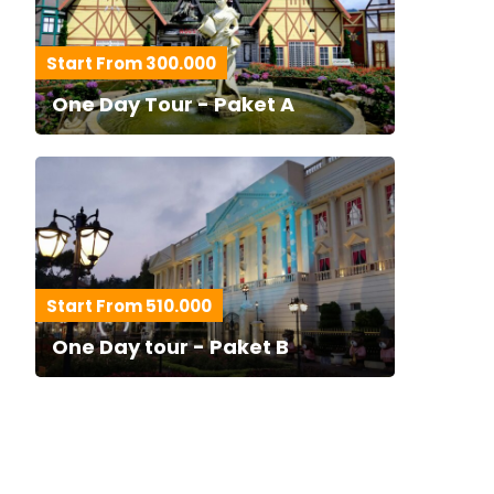
Start From 300.000
One Day Tour - Paket A
Start From 510.000
One Day tour - Paket B