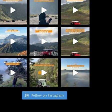
ung falah
Nadirotus Sholeha
ears ago
4 years ago
Yang Sangat Seru sekali 
Paket wisata bromo menyediak
Ke bromo Bareng 
jeep bromo juga sewa Jeep mal
 . Servis bintang 5 dan 
Pilihan tepat untuk segala aktivi
angat profesional .Buat 
tumpak sewu, tour bromo dan tr
 mau Tour ke bromo maupun 
Bisa mampir juga ke destinasi Ai
kitar seperti tumpak Sewu 
madakaripura yang amazing ba
ep Bromo Malang , aku 
pesonannya
ikan Bareng @jalankebromo
Follow on Instagram